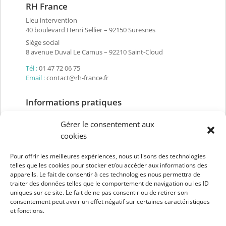
RH France
Lieu intervention
40 boulevard Henri Sellier – 92150 Suresnes
Siège social
8 avenue Duval Le Camus – 92210 Saint-Cloud
Tél :
01 47 72 06 75
Email :
contact@rh-france.fr
Informations pratiques
Partenaires
Gérer le consentement aux
Conditions générales de vente
cookies
Règlement intérieur
Pour offrir les meilleures expériences, nous utilisons des technologies
Politique de confidentialité
telles que les cookies pour stocker et/ou accéder aux informations des
Mentions légales
appareils. Le fait de consentir à ces technologies nous permettra de
traiter des données telles que le comportement de navigation ou les ID
Mise à jour le 11-12-2024
uniques sur ce site. Le fait de ne pas consentir ou de retirer son
consentement peut avoir un effet négatif sur certaines caractéristiques
Suivez-nous
et fonctions.